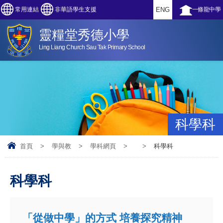
常用連結
非華語學生支援
ENG
一條龍中學
靈糧堂秀德小學
Ling Liang Church Sau Tak Primary School
科學科
首頁
>
學與教
>
學科網頁
>
>
科學科
科學科
「從做中學」的方式 培養探究精神