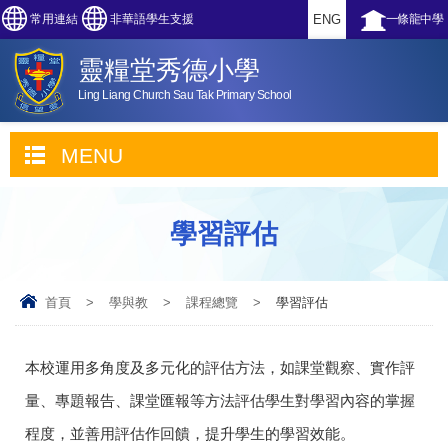
常用連結
非華語學生支援
ENG
一條龍中學
靈糧堂秀德小學
Ling Liang Church Sau Tak Primary School
MENU
學習評估
首頁
>
學與教
>
課程總覽
>
學習評估
本校運用多角度及多元化的評估方法，如課堂觀察、實作評
量、專題報告、課堂匯報等方法評估學生對學習內容的掌握
程度，並善用評估作回饋，提升學生的學習效能。