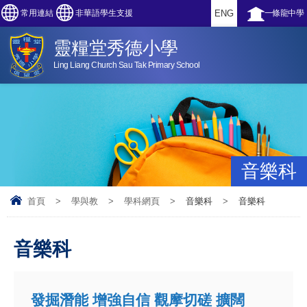
常用連結
非華語學生支援
ENG
一條龍中學
靈糧堂秀德小學
Ling Liang Church Sau Tak Primary School
音樂科
首頁
>
學與教
>
學科網頁
>
音樂科
>
音樂科
音樂科
發掘潛能 增強自信 觀摩切磋 擴闊