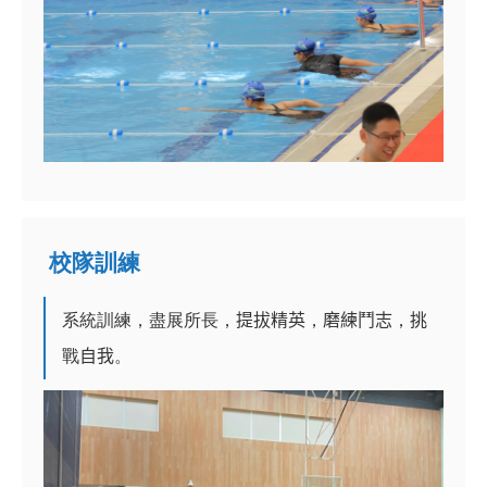
校隊訓練
系統訓練，盡展所長，
提拔精英
，
磨練鬥志
，
挑
戰
自我
。