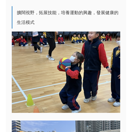
擴闊視野，拓展技能，培養運動的興趣，發展健康的
生活模式