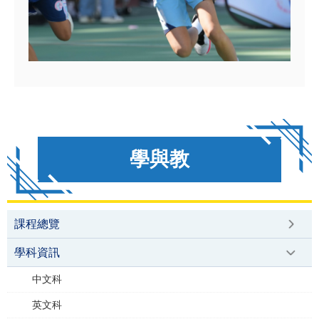
學與教
課程總覽
學科資訊
中文科
英文科