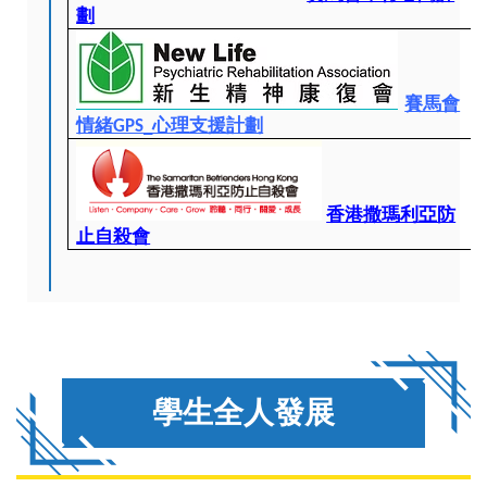
劃
賽馬會
情緒GPS_心理支援計劃
香港撒瑪利亞防
止自殺會
學生全人發展