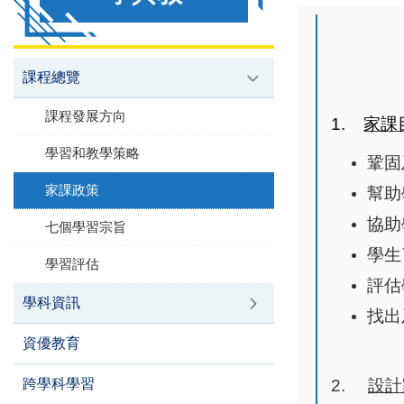
課程總覽
課程發展方向
1.
家課
學習和教學策略
鞏固
家課政策
幫助
協助
七個學習宗旨
學生
學習評估
評估
學科資訊
找出
資優教育
跨學科學習
2.
設計