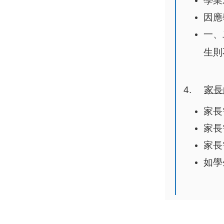
學業
因應
一、
生則
4.
家長
家長
家長
家長
如學