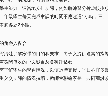
水平較佳的班級，可酌量增加練習。
學生能力，適當地安排功課，例如將練習分拆成較少
二年級學生每天完成家課的時間不應超過
1
小時，三、
2
不應多於
小時。
的角色與配合
需清楚了解家課的目的和要求，向子女提供適當的指
需簽閱每次的中文默書
及
各科評估卷。
需了解學生的學習情況，以便適時支援，平日亦宜多
生欠交功課的情況持續，教師會聯絡家長，共同商討