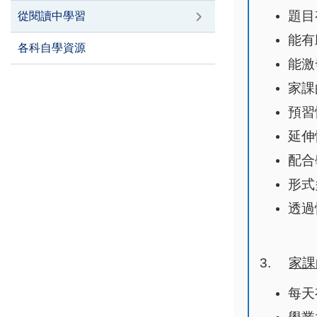
題目
從閱讀中學習
能有
各科自學資源
能激
家課
預習
延伸
配合
形式
透過
3.
家課
每天