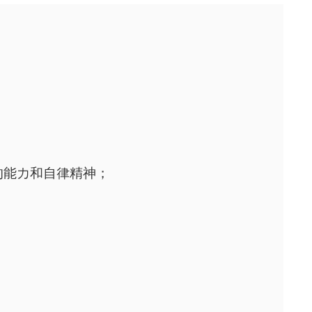
；
的能力和自律精神；
；
。