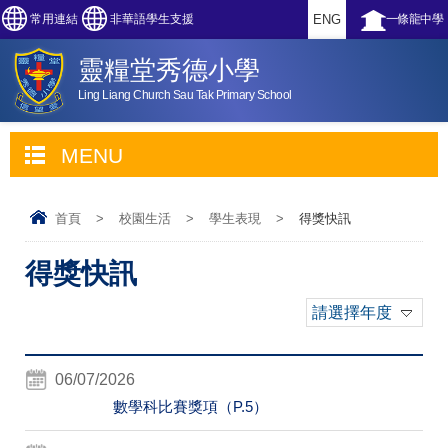
常用連結
非華語學生支援
ENG
一條龍中學
靈糧堂秀德小學
Ling Liang Church Sau Tak Primary School
MENU
首頁
>
校園生活
>
學生表現
>
得獎快訊
得獎快訊
請選擇年度
06/07/2026
數學科比賽獎項（P.5）