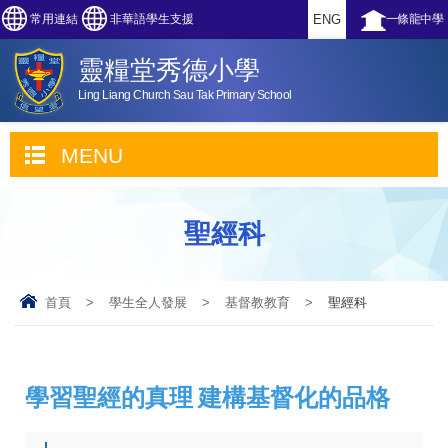
常用連結
非華語學生支援
ENG
一條龍中學
靈糧堂秀德小學
Ling Liang Church Sau Tak Primary School
MENU
聖經科
首頁
>
學生全人發展
>
基督教教育
>
聖經科
學習聖經的真理 建構基督化的品格