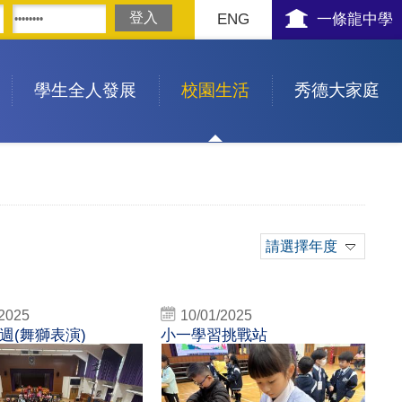
ENG
一條龍中學
學生全人發展
校園生活
秀德大家庭
請選擇年度
/2025
10/01/2025
週(舞獅表演)
小一學習挑戰站