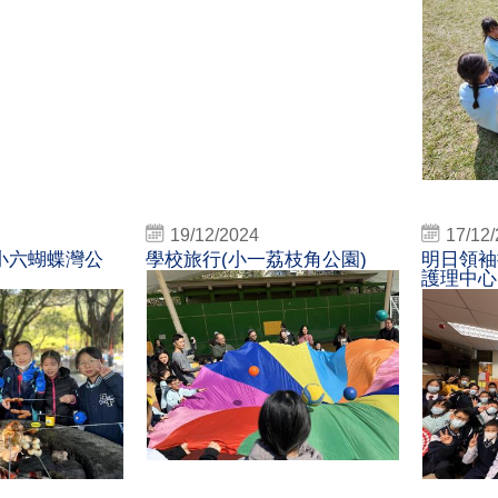
19/12/2024
17/12
小六蝴蝶灣公
學校旅行(小一荔枝角公園)
明日領袖
護理中心