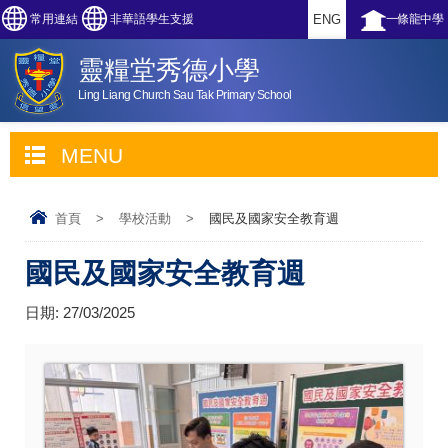
常用連結
非華語學生支援
ENG
一條龍中學
靈糧堂秀德小學
Ling Liang Church Sau Tak Primary School
MENU
首頁
>
學校活動
>
國民及國家安全教育週
國民及國家安全教育週
日期:
27/03/2025