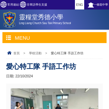
常用連結
非華語學生支援
ENG
一條龍中學
靈糧堂秀德小學
Ling Liang Church Sau Tak Primary School
MENU
首頁
>
學校活動
>
愛心特工隊 手語工作坊
愛心特工隊 手語工作坊
日期:
22/10/2024