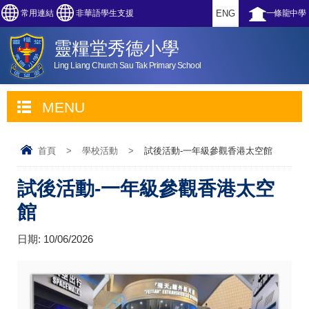
常用連結
非華語學生支援
ENG
一條龍中學
靈糧堂秀德小學
Ling Liang Church Sau Tak Primary School
MENU
首頁
>
學校活動
>
試後活動-一年級參觀香港太空館
試後活動-一年級參觀香港太空
館
日期:
10/06/2026