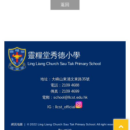
返回
靈糧堂秀德小學
Ling Liang Church Sau Tak Primary School
地址：大嶼山東涌文東路35號
電話：2109 4688
傳真：2109 4699
電郵：
school@llcst.edu.hk
IG：
llcst_official
網頁地圖
| © 2022 Ling Liang Church Sau Tak Primary School. All right reserved
By: ctd.hk