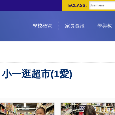
ECLASS:
學校概覽
家長資訊
學與教
小一逛超市(1愛)