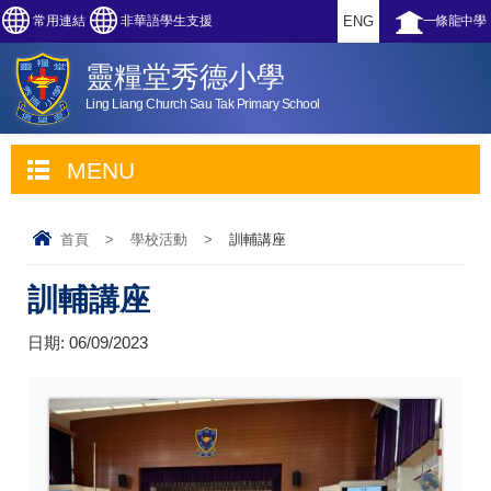
常用連結
非華語學生支援
ENG
一條龍中學
靈糧堂秀德小學
Ling Liang Church Sau Tak Primary School
MENU
首頁
>
學校活動
>
訓輔講座
訓輔講座
日期:
06/09/2023