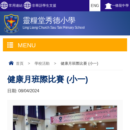
常用連結
非華語學生支援
ENG
一條龍中學
靈糧堂秀德小學
Ling Liang Church Sau Tak Primary School
MENU
首頁
>
學校活動
>
健康月班際比賽 (小一)
健康月班際比賽 (小一)
日期:
08/04/2024