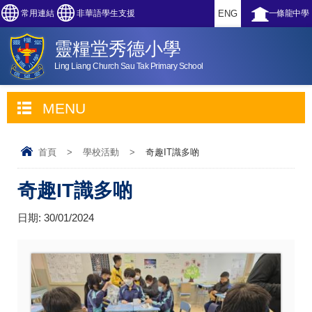
常用連結
非華語學生支援
ENG
一條龍中學
靈糧堂秀德小學
Ling Liang Church Sau Tak Primary School
MENU
首頁
>
學校活動
>
奇趣IT識多啲
奇趣IT識多啲
日期:
30/01/2024