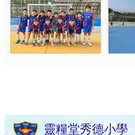
靈糧堂秀德小學