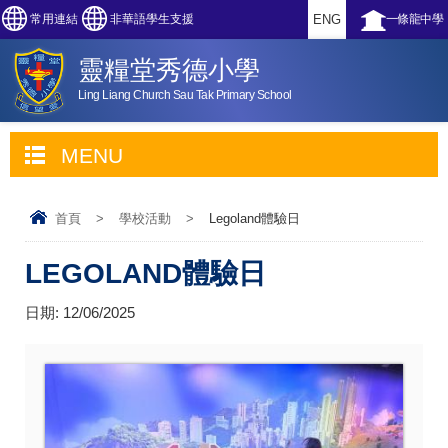
常用連結
非華語學生支援
ENG
一條龍中學
靈糧堂秀德小學
Ling Liang Church Sau Tak Primary School
MENU
首頁
>
學校活動
>
Legoland體驗日
LEGOLAND體驗日
日期:
12/06/2025