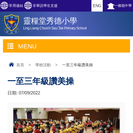
常用連結
非華語學生支援
ENG
一條龍中學
靈糧堂秀德小學
Ling Liang Church Sau Tak Primary School
MENU
首頁
>
學校活動
>
一至三年級讚美操
一至三年級讚美操
日期:
07/09/2022