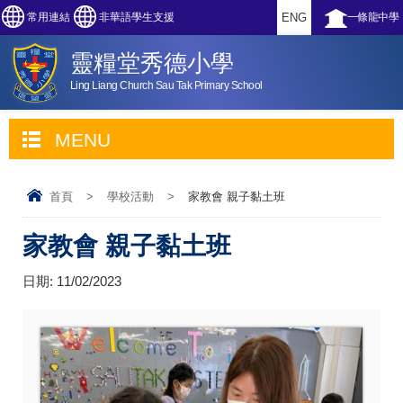
常用連結
非華語學生支援
ENG
一條龍中學
靈糧堂秀德小學
Ling Liang Church Sau Tak Primary School
MENU
首頁
>
學校活動
>
家教會 親子黏土班
家教會 親子黏土班
日期:
11/02/2023