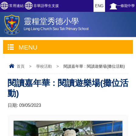
常用連結
非華語學生支援
ENG
一條龍中學
靈糧堂秀德小學
Ling Liang Church Sau Tak Primary School
MENU
首頁
>
學校活動
>
閱讀嘉年華 : 閱讀遊樂場(攤位活動)
閱讀嘉年華 : 閱讀遊樂場(攤位活
動)
日期:
09/05/2023