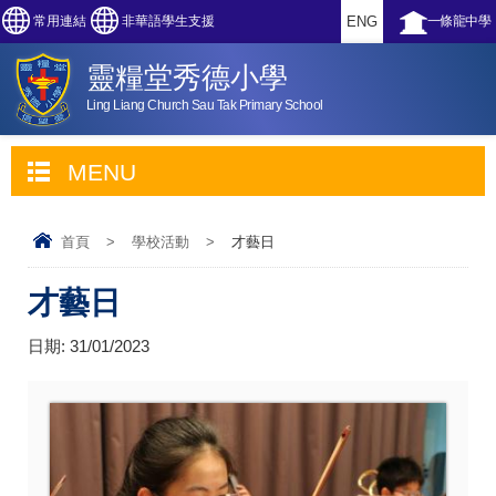
常用連結
非華語學生支援
ENG
一條龍中學
靈糧堂秀德小學
Ling Liang Church Sau Tak Primary School
MENU
首頁
>
學校活動
>
才藝日
才藝日
日期:
31/01/2023