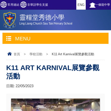
常用連結
非華語學生支援
ENG
一條龍中學
靈糧堂秀德小學
Ling Liang Church Sau Tak Primary School
MENU
首頁
>
學校活動
>
K11 Art Karnival展覽參觀活動
K11 ART KARNIVAL展覽參觀
活動
日期:
22/05/2023