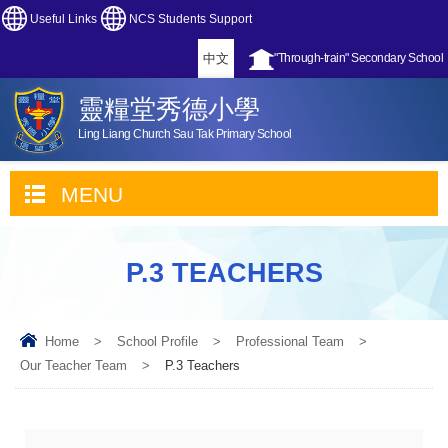
Useful Links
NCS Students Support
中文
"Through-train" Secondary School
靈糧堂秀德小學
Ling Liang Church Sau Tak Primary School
MENU
P.3 TEACHERS
Home
>
School Profile
>
Professional Team
>
Our Teacher Team
>
P.3 Teachers