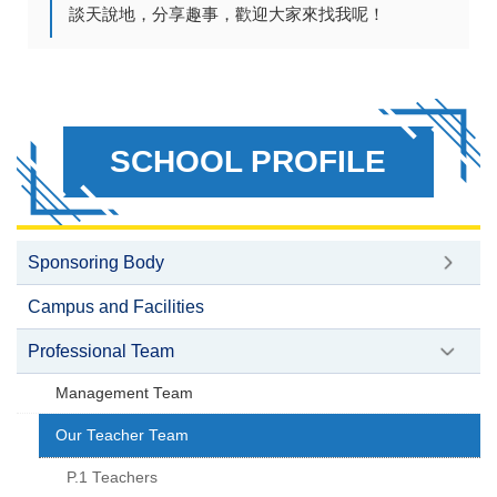
談天說地，分享趣事，歡迎大家來找我呢！
SCHOOL PROFILE
Sponsoring Body
Campus and Facilities
Professional Team
Management Team
Our Teacher Team
P.1 Teachers