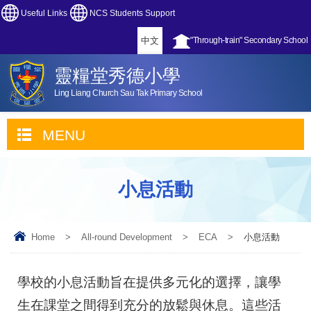
Useful Links
NCS Students Support
中文
"Through-train" Secondary School
靈糧堂秀德小學
Ling Liang Church Sau Tak Primary School
MENU
小息活動
Home
>
All-round Development
>
ECA
>
小息活動
學校的小息活動旨在提供多元化的選擇，讓學
生在課堂之間得到充分的放鬆與休息。這些活