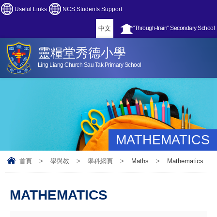
Useful Links
NCS Students Support
中文
"Through-train" Secondary School
靈糧堂秀德小學
Ling Liang Church Sau Tak Primary School
MATHEMATICS
首頁
>
學與教
>
學科網頁
>
Maths
>
Mathematics
MATHEMATICS