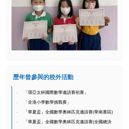
歷年曾參與的校外活動
「環亞太杯國際數學邀請賽初賽」
·
「全港小學數學挑戰賽」
·
「華夏盃」全國數學奧林匹克邀請賽
(
華南賽區
)
·
「華夏盃」全國數學奧林匹克邀請賽
(
全國總決
·