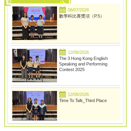
05/03/2026
07/05/2026
06/07/2026
P3上學期 學業成績優異獎
小二奉茶禮
數學科比賽獎項（P.5）
04/03/2026
勤勞月
04/03/2026
11/04/2026
主題月頒獎_運動﹑仁愛﹑健康
參觀石崗軍營活動
12/06/2026
The 3 Hong Kong English
03/03/2026
Speaking and Performing
圖書分享最佳表現獎頒獎
Contest 2025
28/03/2026
03/03/2026
四川姊妹學校交流團
科然閣命名大賽頒獎
12/06/2026
02/03/2026
Time To Talk_Third Place
數學比賽頒獎
25/03/2026
25/02/2026
M+博物館「趙無極 版藝匠
全方組頒獎
心」工作坊