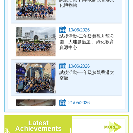
化博物館
27/04/2026
生命果子計劃宣傳
21/04/2026
10/06/2026
全民閱讀週及中華歷史圖書推介
試後活動-二年級參觀九龍公
園、大埔昆蟲屋 、綠化教育
15/04/2026
資源中心
全民國家安全教育日
13/04/2026
10/06/2026
守法月
試後活動-一年級參觀香港太
空館
18/03/2026
詩歌創作比賽及卓越小讀者獎_P.4-P.6
12/03/2026
21/05/2026
P.2學業成績優異獎
傳光禮
10/03/2026
Latest
卓越小讀者獎_P1-P3
Achievements
MORE