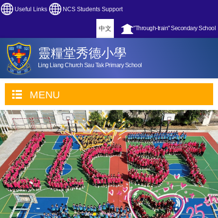
Useful Links
NCS Students Support
中文
"Through-train" Secondary School
靈糧堂秀德小學
Ling Liang Church Sau Tak Primary School
MENU