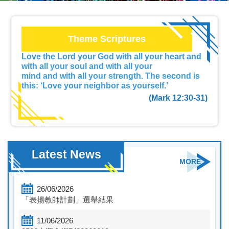
Theme Scriptures
Love the Lord your God with all your heart and
with all your soul and with all your
mind
and with
all your strength. The second is
this: ‘Love your neighbor as yourself.’
(Mark 12:30-31)
Latest News
MORE
26/06/2026
「表揚教師計劃」選舉結果
11/06/2026