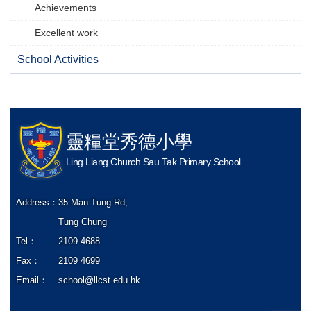
Achievements
Excellent work
School Activities
靈糧堂秀德小學
Ling Liang Church Sau Tak Primary School
Address：
35 Man Tung Rd,
Tung Chung
Tel：
2109 4688
Fax：
2109 4699
Email：
school@llcst.edu.hk