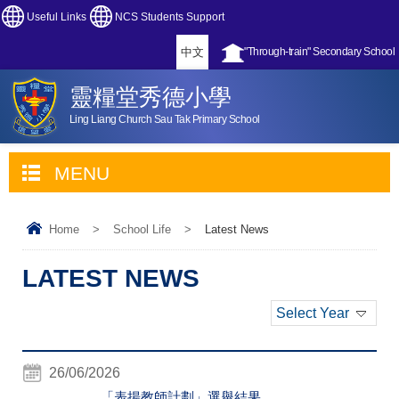
Useful Links
NCS Students Support
中文
"Through-train" Secondary School
靈糧堂秀德小學
Ling Liang Church Sau Tak Primary School
MENU
Home
>
School Life
>
Latest News
LATEST NEWS
Select Year
26/06/2026
「表揚教師計劃」選舉結果