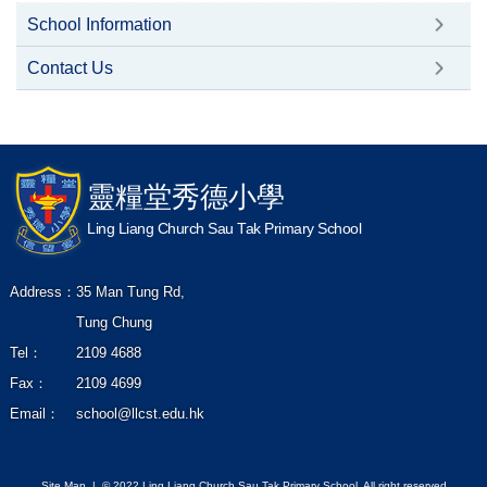
School Information
Contact Us
靈糧堂秀德小學
Ling Liang Church Sau Tak Primary School
Address：
35 Man Tung Rd,
Tung Chung
Tel：
2109 4688
Fax：
2109 4699
Email：
school@llcst.edu.hk
Site Map
| © 2022 Ling Liang Church Sau Tak Primary School. All right reserved