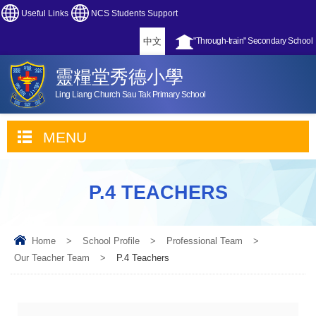
Useful Links
NCS Students Support
中文
"Through-train" Secondary School
靈糧堂秀德小學
Ling Liang Church Sau Tak Primary School
MENU
P.4 TEACHERS
Home
>
School Profile
>
Professional Team
>
Our Teacher Team
>
P.4 Teachers