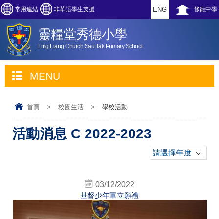
常用連結
非華語學生支援
ENG
一條龍中學
靈糧堂秀德小學
Ling Liang Church Sau Tak Primary School
MENU
首頁
>
校園生活
>
學校活動
活動消息 C 2022-2023
請選擇年度
03/12/2022
基督少年軍立願禮