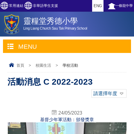
常用連結
非華語學生支援
ENG
一條龍中學
靈糧堂秀德小學
Ling Liang Church Sau Tak Primary School
MENU
首頁
>
校園生活
>
學校活動
活動消息 C 2022-2023
請選擇年度
24/05/2023
基督少年軍活動：頒發獎章