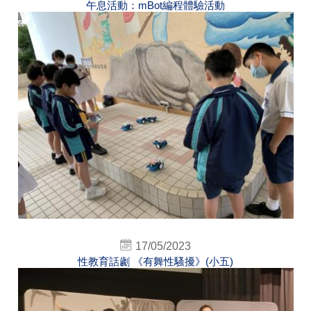
午息活動：mBot編程體驗活動
17/05/2023
性教育話劌 《有舞性騷擾》(小五)