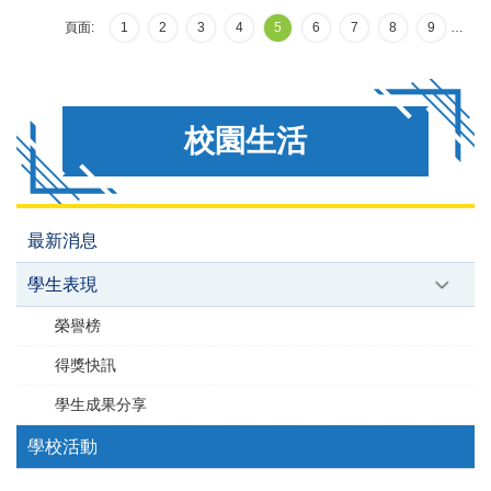
頁面:
1
2
3
4
5
6
7
8
9
…
校園生活
最新消息
學生表現
榮譽榜
得獎快訊
學生成果分享
學校活動