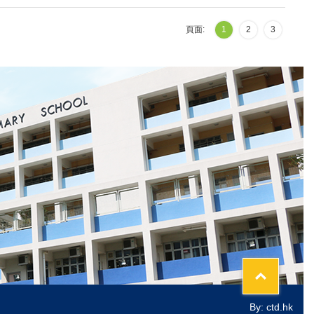
頁面:
1
2
3
Top
By: ctd.hk