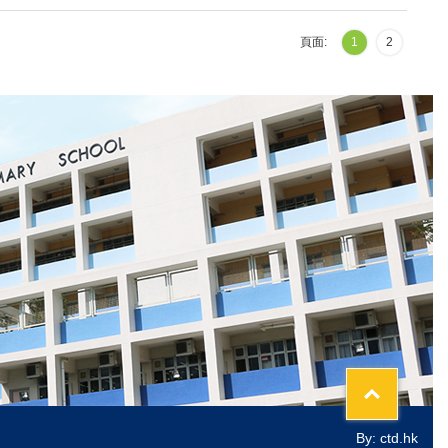
頁面:
1
2
Top
By: ctd.hk