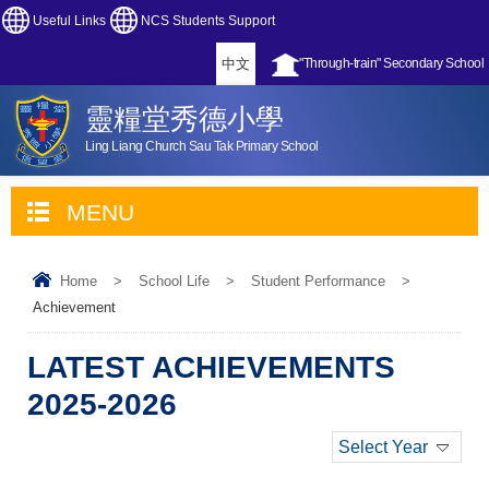
Useful Links
NCS Students Support
中文
"Through-train" Secondary School
靈糧堂秀德小學
Ling Liang Church Sau Tak Primary School
MENU
Home
>
School Life
>
Student Performance
>
Achievement
LATEST ACHIEVEMENTS
2025-2026
Select Year