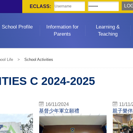
ECLASS:
School Profile
Information for
Learning &
Parents
Teaching
ool Life
>
School Activities
ITIES C 2024-2025
16/11/2024
11/11/
基督少年軍立願禮
親子樂伴