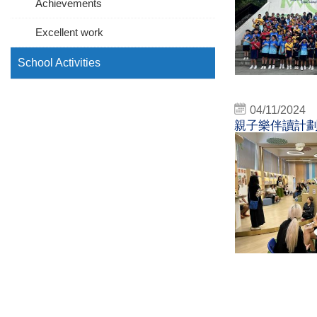
Achievements
Excellent work
School Activities
04/11/2024
親子樂伴讀計