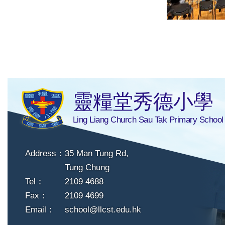
靈糧堂秀德小學
Ling Liang Church Sau Tak Primary School
Address：
35 Man Tung Rd,
Tung Chung
Tel：
2109 4688
Fax：
2109 4699
Email：
school@llcst.edu.hk