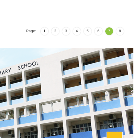
Page:
1
2
3
4
5
6
7
8
Top