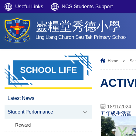
Useful Links
NCS Students Support
靈糧堂秀德小學
Ling Liang Church Sau Tak Primary School
Home
>
Sch
SCHOOL LIFE
ACTIV
Latest News
18/11/2024
Student Performance
五年級生活營
Reward