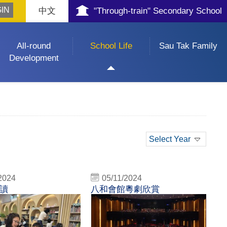
中文
"Through-train" Secondary School
All-round
School Life
Sau Tak Family
Development
Select Year
2024
05/11/2024
讀
八和會館粵劇欣賞