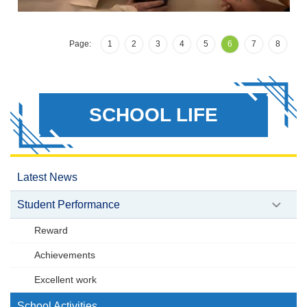
Page:
1
2
3
4
5
6
7
8
SCHOOL LIFE
Latest News
Student Performance
Reward
Achievements
Excellent work
School Activities