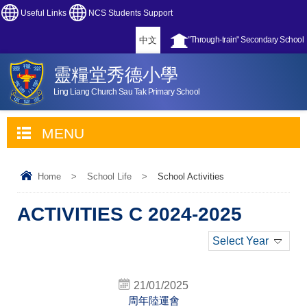
Useful Links
NCS Students Support
中文
"Through-train" Secondary School
靈糧堂秀德小學
Ling Liang Church Sau Tak Primary School
MENU
Home
>
School Life
>
School Activities
ACTIVITIES C 2024-2025
Select Year
21/01/2025
周年陸運會