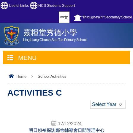
Useful Links
NCS Students Support
中文
"Through-train" Secondary School
靈糧堂秀德小學
Ling Liang Church Sau Tak Primary School
MENU
Home
>
School Activities
ACTIVITIES C
Select Year
17/12/2024
明日領袖探訪鄰舍輔導會日間護理中心