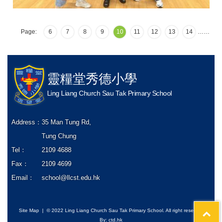
Page:
6
7
8
9
10
11
12
13
14
…
…
靈糧堂秀德小學
Ling Liang Church Sau Tak Primary School
Address：
35 Man Tung Rd,
Tung Chung
Tel：
2109 4688
Fax：
2109 4699
Email：
school@llcst.edu.hk
Site Map
| © 2022 Ling Liang Church Sau Tak Primary School. All right reserved
By: ctd.hk