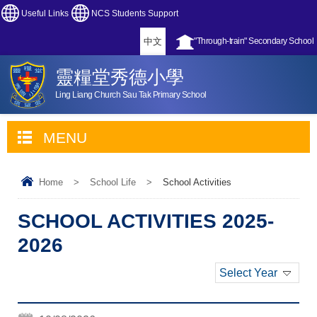
Useful Links
NCS Students Support
中文
"Through-train" Secondary School
靈糧堂秀德小學
Ling Liang Church Sau Tak Primary School
MENU
Home
>
School Life
>
School Activities
SCHOOL ACTIVITIES 2025-
2026
Select Year