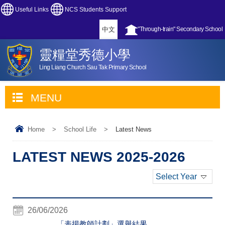
Useful Links
NCS Students Support
中文
"Through-train" Secondary School
靈糧堂秀德小學
Ling Liang Church Sau Tak Primary School
MENU
Home
>
School Life
>
Latest News
LATEST NEWS 2025-2026
Select Year
26/06/2026
「表揚教師計劃」選舉結果