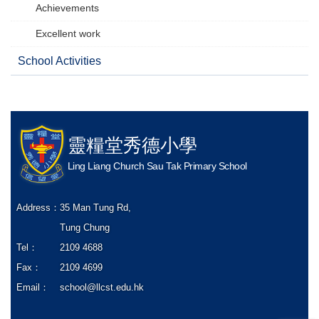
Achievements
Excellent work
School Activities
靈糧堂秀德小學
Ling Liang Church Sau Tak Primary School
Address：
35 Man Tung Rd,
Tung Chung
Tel：
2109 4688
Fax：
2109 4699
Email：
school@llcst.edu.hk