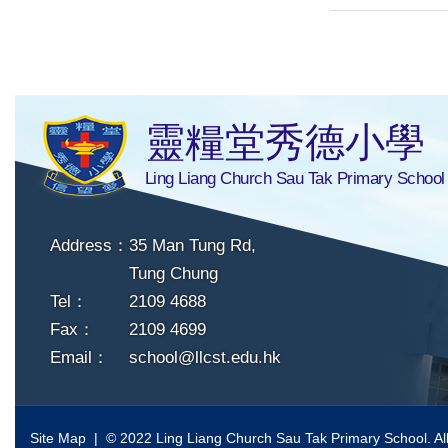
靈糧堂秀德小學
Ling Liang Church Sau Tak Primary School
Address：
35 Man Tung Rd,
Tung Chung
Tel：
2109 4688
Fax：
2109 4699
Email：
school@llcst.edu.hk
Site Map
| © 2022 Ling Liang Church Sau Tak Primary School. All