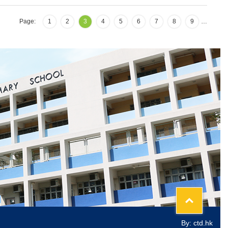
Page:
1
2
3
4
5
6
7
8
9
…
Top
By: ctd.hk