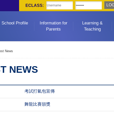
ECLASS:
School Profile
Information for
Learning &
Parents
Teaching
est News
ST NEWS
考試打氣包宣傳
舞龍比賽頒獎