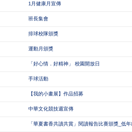
1月健康月宣傳
班長集會
排球校隊頒獎
運動月頒獎
「好心情．好精神」 校園開放日
手球活動
【我的小畫展】作品招募
中華文化競技週宣傳
「華夏書香共讀共賞」閱讀報告比賽頒獎_低年