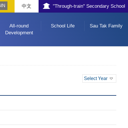
中文
"Through-train" Secondary School
All-round
School Life
Sau Tak Family
Development
Select Year